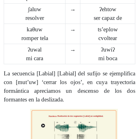
ʃaluw
→
ʔehtow
resolver
ser capaz de
kaθuw
→
tsʼeplow
romper tela
cvoltear
ʔuwal
→
ʔuwiʔ
mi cara
mi boca
La secuencia [Labial] [Labial] del sufijo se ejemplifica
con [mutʼuw] ‘cerrar los ojos’, en cuya trayectoria
formántica apreciamos un descenso de los dos
formantes en la deslizada.