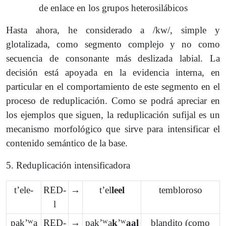
de enlace en los grupos heterosilábicos
Hasta ahora, he considerado a /kw/, simple y
glotalizada, como segmento complejo y no como
secuencia de consonante más deslizada labial. La
decisión está apoyada en la evidencia interna, en
particular en el comportamiento de este segmento en el
proceso de reduplicación. Como se podrá apreciar en
los ejemplos que siguen, la reduplicación sufijal es un
mecanismo morfológico que sirve para intensificar el
contenido semántico de la base.
5. Reduplicación intensificadora
tʼele-
RED-
→
tʼel
leel
tembloroso
l
pakʼᵂa
RED-
→
pakʼᵂa
k
ʼᵂ
aal
blandito (como