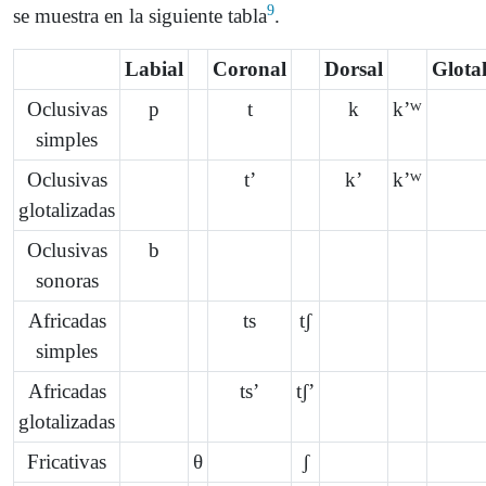
9
se muestra en la siguiente tabla
.
Labial
Coronal
Dorsal
Glota
Oclusivas
p
t
k
kʼᵂ
simples
Oclusivas
tʼ
kʼ
kʼᵂ
glotalizadas
Oclusivas
b
sonoras
Africadas
ts
tʃ
simples
Africadas
tsʼ
tʃʼ
glotalizadas
Fricativas
θ
ʃ