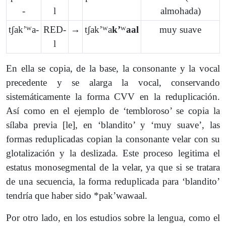
-
l
almohada)
tʃakʼᵂa-
RED-
→
tʃakʼᵂa
kʼ
ᵂ
aal
muy suave
l
En ella se copia, de la base, la consonante y la vocal
precedente y se alarga la vocal, conservando
sistemáticamente la forma CVV en la reduplicación.
Así como en el ejemplo de ‘tembloroso’ se copia la
sílaba previa [le], en ‘blandito’ y ‘muy suave’, las
formas reduplicadas copian la consonante velar con su
glotalización y la deslizada. Este proceso legitima el
estatus monosegmental de la velar, ya que si se tratara
de una secuencia, la forma reduplicada para ‘blandito’
tendría que haber sido *pakʼwawaal.
Por otro lado, en los estudios sobre la lengua, como el