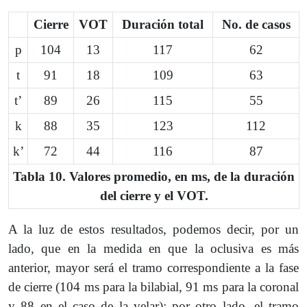
Cierre
VOT
Duración total
No. de casos
p
104
13
117
62
t
91
18
109
63
tʼ
89
26
115
55
k
88
35
123
112
kʼ
72
44
116
87
Tabla 10. Valores promedio, en ms, de la duración
del cierre y el VOT.
A la luz de estos resultados, podemos decir, por un
lado, que en la medida en que la oclusiva es más
anterior, mayor será el tramo correspondiente a la fase
de cierre (104 ms para la bilabial, 91 ms para la coronal
y 88 en el caso de la velar); por otro lado, el tramo