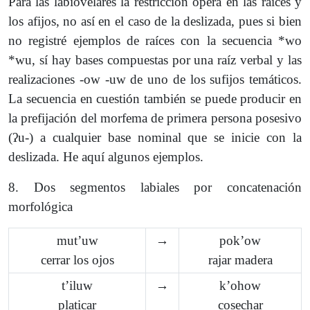
Para las labiovelares la restricción opera en las raíces y
los afijos, no así en el caso de la deslizada, pues si bien
no registré ejemplos de raíces con la secuencia *wo
*wu, sí hay bases compuestas por una raíz verbal y las
realizaciones -ow -uw de uno de los sufijos temáticos.
La secuencia en cuestión también se puede producir en
la prefijación del morfema de primera persona posesivo
(ʔu-) a cualquier base nominal que se inicie con la
deslizada. He aquí algunos ejemplos.
8. Dos segmentos labiales por concatenación
morfológica
mutʼuw
→
pokʼow
cerrar los ojos
rajar madera
tʼiluw
→
kʼohow
platicar
cosechar